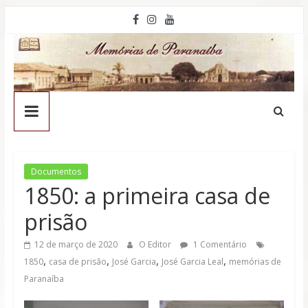
Pular
para
o
conteúdo
Memórias
de
Paranaíba
Documentos
1850: a primeira casa de
O
prisão
site
que
12 de março de 2020
O Editor
1 Comentário
,
,
,
,
mantem
1850
casa de prisão
José Garcia
José Garcia Leal
memórias de
viva
Paranaíba
as