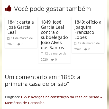
Você pode gostar também
1841: carta a
1849: José
1849: ofício a
José Garcia
Garcia Leal
Joaquim
Leal
contra o
Francisco
subdelegado
Lopes
11 de março de
João Alves
12 de março de
2020
0
dos Santos
2020
0
12 de março de
2020
0
Um comentário em “
1850: a
primeira casa de prisão
”
Pingback:
1853: avanços na construção da casa de prisão –
Memórias de Paranaíba