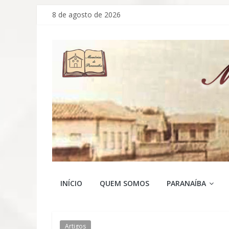
Pular
8 de agosto de 2026
para
o
conteúdo
Memórias
INÍCIO
QUEM SOMOS
PARANAÍBA
de
Artigos