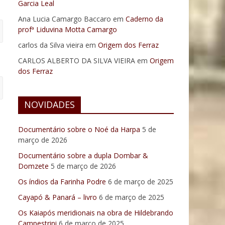
Garcia Leal
Ana Lucia Camargo Baccaro
em
Caderno da
profª Liduvina Motta Camargo
carlos da Silva vieira
em
Origem dos Ferraz
CARLOS ALBERTO DA SILVA VIEIRA
em
Origem
dos Ferraz
NOVIDADES
Documentário sobre o Noé da Harpa
5 de
março de 2026
Documentário sobre a dupla Dombar &
Domzete
5 de março de 2026
Os índios da Farinha Podre
6 de março de 2025
Cayapó & Panará – livro
6 de março de 2025
Os Kaiapós meridionais na obra de Hildebrando
Campestrini
6 de março de 2025