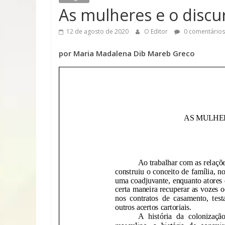
Paranaíba
As mulheres e o disc
O
12 de agosto de 2020
O Editor
0 comentários
site
que
por Maria Madalena Dib Mareb Greco
mantem
viva
as
memórias
dessa
linda
cidade