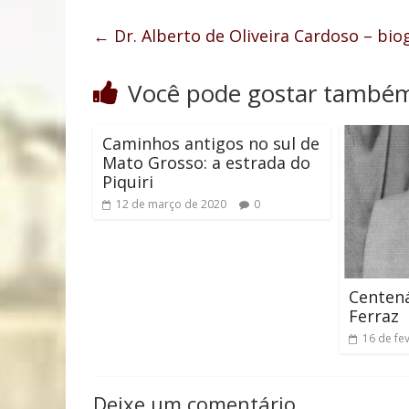
←
Dr. Alberto de Oliveira Cardoso – biog
Você pode gostar també
Caminhos antigos no sul de
Mato Grosso: a estrada do
Piquiri
12 de março de 2020
0
Centená
Ferraz
16 de fe
Deixe um comentário