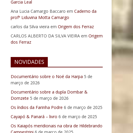
Garcia Leal
Ana Lucia Camargo Baccaro
em
Caderno da
profª Liduvina Motta Camargo
carlos da Silva vieira
em
Origem dos Ferraz
CARLOS ALBERTO DA SILVA VIEIRA
em
Origem
dos Ferraz
NOVIDADES
Documentário sobre o Noé da Harpa
5 de
março de 2026
Documentário sobre a dupla Dombar &
Domzete
5 de março de 2026
Os índios da Farinha Podre
6 de março de 2025
Cayapó & Panará – livro
6 de março de 2025
Os Kaiapós meridionais na obra de Hildebrando
Campestrini
6 de março de 2025