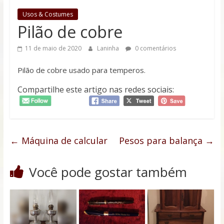
memórias
dessa
Usos & Costumes
linda
Pilão de cobre
cidade
11 de maio de 2020
Laninha
0 comentários
Pilão de cobre usado para temperos.
Compartilhe este artigo nas redes sociais:
←
Máquina de calcular
Pesos para balança
→
Você pode gostar também