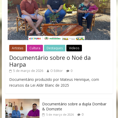
Artistas
Cultura
Destaques
Videos
Documentário sobre o Noé da
Harpa
5 de março de 2026
O Editor
0
Documentário produzido por Mateus Henrique, com
recursos da Lei Aldir Blanc de 2025
Documentário sobre a dupla Dombar
& Domzete
0
5 de março de 2026