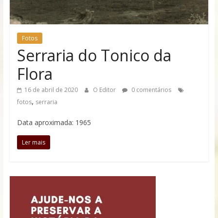
memórias
dessa
linda
cidade
Fotos
Serraria do Tonico da
Flora
16 de abril de 2020
O Editor
0 comentários
,
fotos
serraria
Data aproximada: 1965
Ler mais