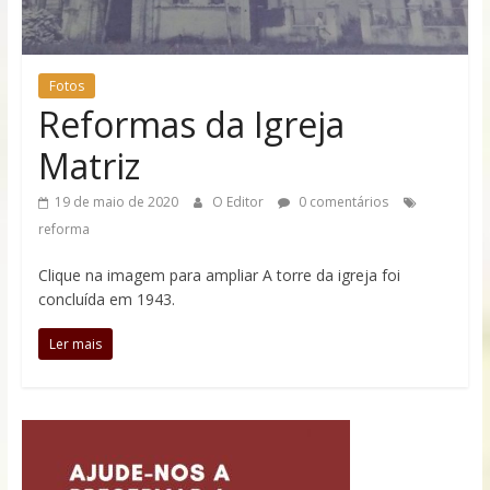
memórias
dessa
linda
cidade
Fotos
Reformas da Igreja
Matriz
19 de maio de 2020
O Editor
0 comentários
reforma
Clique na imagem para ampliar A torre da igreja foi
concluída em 1943.
Ler mais