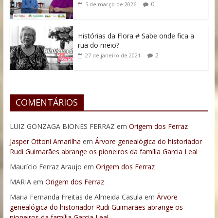
0
5 de março de 2026
Histórias da Flora # Sabe onde fica a
rua do meio?
2
27 de janeiro de 2021
COMENTÁRIOS
LUIZ GONZAGA BIONES FERRAZ
em
Origem dos Ferraz
Jasper Ottoni Amarilha
em
Árvore genealógica do historiador
Rudi Guimarães abrange os pioneiros da família Garcia Leal
Maurício Ferraz Araujo
em
Origem dos Ferraz
MARIA
em
Origem dos Ferraz
Maria Fernanda Freitas de Almeida Casula
em
Árvore
genealógica do historiador Rudi Guimarães abrange os
pioneiros da família Garcia Leal