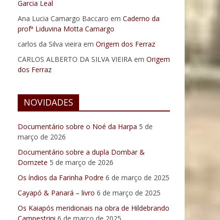
Garcia Leal
Ana Lucia Camargo Baccaro
em
Caderno da
profª Liduvina Motta Camargo
carlos da Silva vieira
em
Origem dos Ferraz
CARLOS ALBERTO DA SILVA VIEIRA
em
Origem
dos Ferraz
NOVIDADES
Documentário sobre o Noé da Harpa
5 de
março de 2026
Documentário sobre a dupla Dombar &
Domzete
5 de março de 2026
Os índios da Farinha Podre
6 de março de 2025
Cayapó & Panará – livro
6 de março de 2025
Os Kaiapós meridionais na obra de Hildebrando
Campestrini
6 de março de 2025