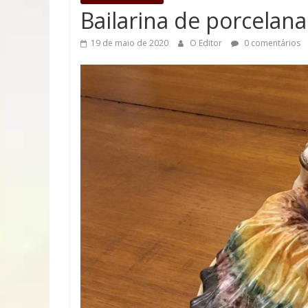
Paranaíba
Bailarina de porcelana
O
19 de maio de 2020
O Editor
0 comentários
site
que
mantem
viva
as
memórias
dessa
linda
cidade