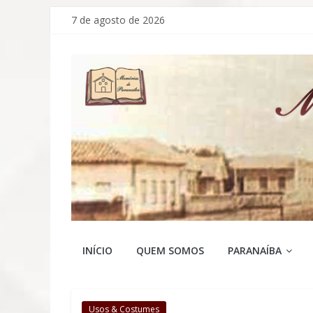
Pular
7 de agosto de 2026
para
o
conteúdo
Memórias
INÍCIO
QUEM SOMOS
PARANAÍBA
de
Usos & Costumes